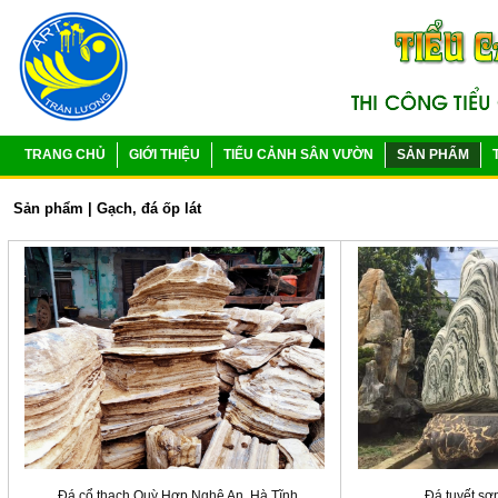
TRANG CHỦ
GIỚI THIỆU
TIỂU CẢNH SÂN VƯỜN
SẢN PHẨM
Sản phẩm
|
Gạch, đá ốp lát
Đá cổ thạch Quỳ Hợp Nghệ An, Hà Tĩnh
Đá tuyết sơn