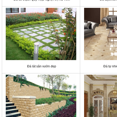
Đá lát sân vườn đẹp
Đá tự nhi