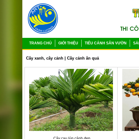
TRANG CHỦ
GIỚI THIỆU
TIỂU CẢNH SÂN VƯỜN
SẢ
Cây xanh, cây cảnh
|
Cây cảnh ăn quả
Cây cau lùn cảnh đẹp