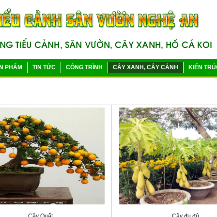
N PHẨM
TIN TỨC
CÔNG TRÌNH
CÂY XANH, CÂY CẢNH
KIẾN TRÚ
Cây Quất
Cây đu đủ