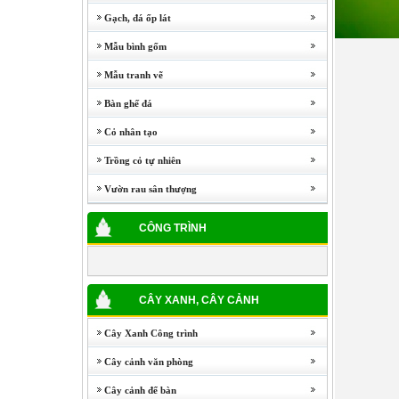
Gạch, đá ốp lát
Mẫu bình gốm
Mẫu tranh vẽ
Bàn ghế đá
Cỏ nhân tạo
Trồng cỏ tự nhiên
Vườn rau sân thượng
CÔNG TRÌNH
CÂY XANH, CÂY CẢNH
Cây Xanh Công trình
Cây cảnh văn phòng
Cây cảnh để bàn