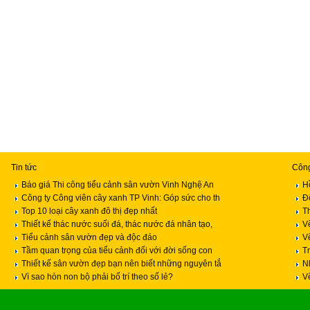
Tin tức
Công
Báo giá Thi công tiểu cảnh sân vườn Vinh Nghệ An
H
Công ty Công viên cây xanh TP Vinh: Góp sức cho th
Độ
Top 10 loại cây xanh đô thị đẹp nhất
Th
Thiết kế thác nước suối đá, thác nước đá nhân tạo,
V
Tiểu cảnh sân vườn đẹp và độc đáo
V
Tầm quan trọng của tiểu cảnh đối với đời sống con
T
Thiết kế sân vườn đẹp bạn nên biết những nguyên tắ
N
Vì sao hòn non bộ phải bố trí theo số lẻ?
V