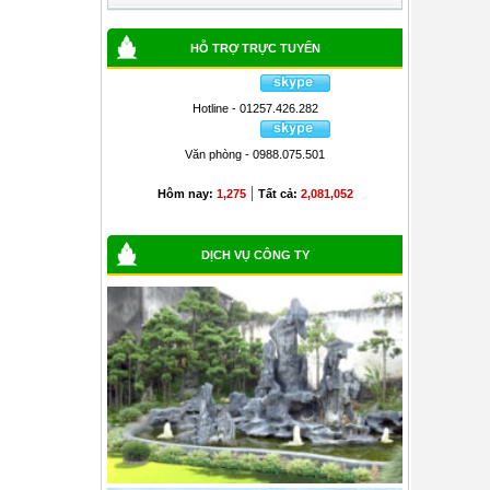
HỖ TRỢ TRỰC TUYẾN
Hotline - 01257.426.282
Văn phòng - 0988.075.501
|
Hôm nay:
1,275
Tất cả:
2,081,052
DỊCH VỤ CÔNG TY