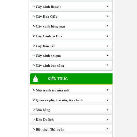
Cây cảnh Bonsai
Cây Hoa Giấy
Cây xanh bóng mát
Cây Cảnh có Hoa
Cây Đào Tết
Cây cảnh ăn quả
Cây cảnh ban công
KIẾN TRÚC
Nhà tranh tre nứa mét
Quán cà phê, trà sữa, trà chanh
Nhà hàng
Khu Du lịch
Biệt thự, Nhà vườn