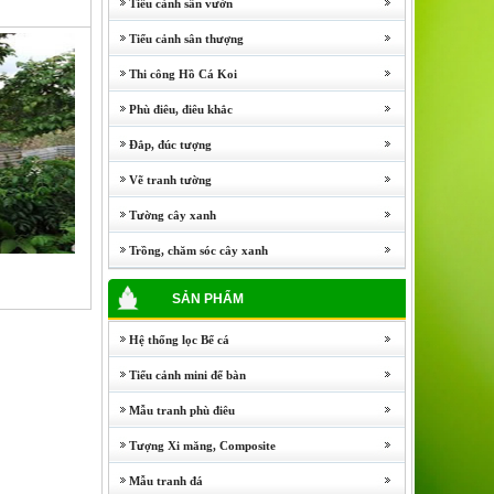
Tiểu cảnh sân vườn
Tiểu cảnh sân thượng
Thi công Hồ Cá Koi
Phù điêu, điêu khắc
Đắp, đúc tượng
Vẽ tranh tường
Tường cây xanh
Trồng, chăm sóc cây xanh
SẢN PHẨM
Hệ thống lọc Bể cá
Tiểu cảnh mini để bàn
Mẫu tranh phù điêu
Tượng Xi măng, Composite
Mẫu tranh đá