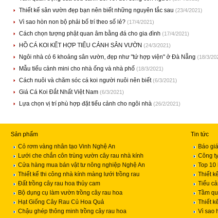
Thiết kế sân vườn đẹp bạn nên biết những nguyên tắc sau
(23/4/2021)
Vì sao hòn non bộ phải bố trí theo số lẻ?
(17/4/2021)
Cách chọn tượng phật quan âm bằng đá cho gia đình
(17/4/2021)
HỒ CÁ KOI KẾT HỢP TIỂU CẢNH SÂN VƯỜN
(24/3/2021)
Ngôi nhà có 6 khoảng sân vườn, đẹp như "tứ hợp viện" ở Đà Nẵng
(18/3/20
Mẫu tiểu cảnh mini cho nhà ống và nhà phố
(18/3/2021)
Cách nuôi và chăm sóc cá koi người nuôi nên biết
(6/3/2021)
Giá Cá Koi Đắt Nhất Việt Nam
(6/3/2021)
Lựa chọn vị trí phù hợp đặt tiểu cảnh cho ngôi nhà
(26/2/2021)
Sản phẩm
Tin tức
Cỏ rơm vàng nhân tạo Vinh Nghệ An
Báo giá
Lưới che chắn côn trùng vườn cây rau nhà kính
Công ty
Cửa hàng mua bán vật tư nông nghiệp Nghệ An
Top 10 
Thiết kế thi công nhà kính màng lưới trồng rau
Thiết k
Đất trồng cây rau hoa thủy cam
Tiểu c
Bộ dụng cụ làm vườn trồng cây rau hoa
Tầm qua
Hạt Giống Cây Rau Củ Hoa Quả
Thiết k
Chậu ghép thông minh trồng cây rau hoa
Vì sao 