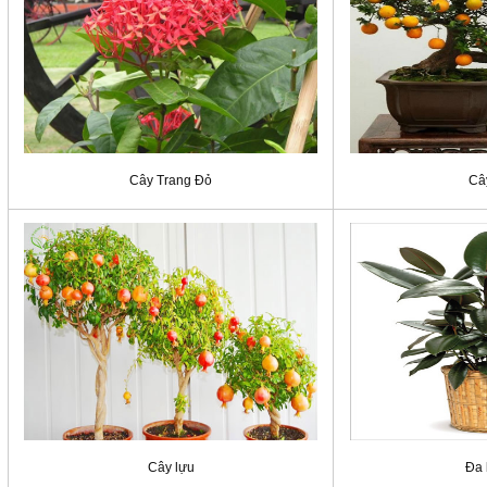
Cây Trang Đỏ
Câ
Cây lựu
Đa 