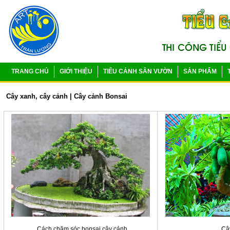
TRANG CHỦ
GIỚI THIỆU
TIỂU CẢNH SÂN VƯỜN
SẢN PHẨM
Cây xanh, cây cảnh
|
Cây cảnh Bonsai
Cách chăm sóc bonsai cây cảnh
Câ