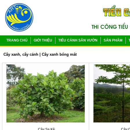
TRANG CHỦ
GIỚI THIỆU
TIỂU CẢNH SÂN VƯỜN
SẢN PHẨM
Cây xanh, cây cảnh
|
Cây xanh bóng mát
Cây Sa Kê
Cây C