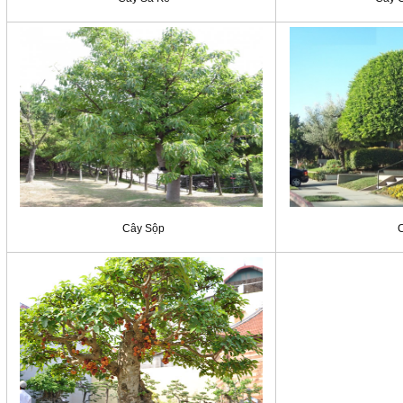
Cây Sộp
C