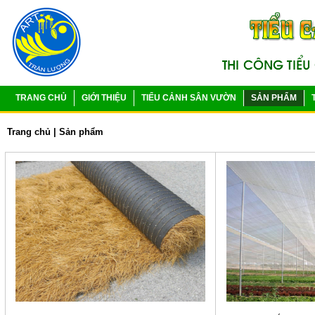
TRANG CHỦ
GIỚI THIỆU
TIỂU CẢNH SÂN VƯỜN
SẢN PHẨM
Trang chủ
|
Sản phẩm