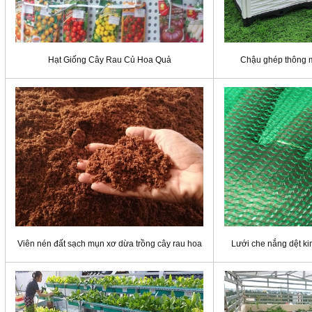
Hạt Giống Cây Rau Củ Hoa Quả
Chậu ghép thông m
Viên nén đất sạch mụn xơ dừa trồng cây rau hoa
Lưới che nắng dệt k