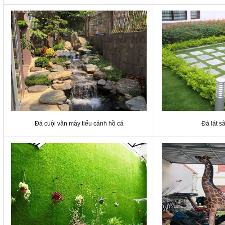
Đá cuội vân mây tiểu cảnh hồ cá
Đá lát s