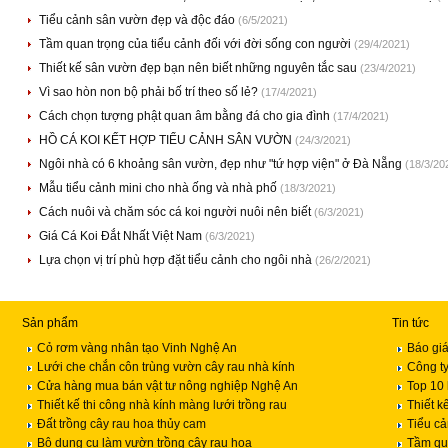
Tiểu cảnh sân vườn đẹp và độc đáo
(6/5/2021)
Tầm quan trọng của tiểu cảnh đối với đời sống con người
(29/4/2021)
Thiết kế sân vườn đẹp bạn nên biết những nguyên tắc sau
(23/4/2021)
Vì sao hòn non bộ phải bố trí theo số lẻ?
(17/4/2021)
Cách chọn tượng phật quan âm bằng đá cho gia đình
(17/4/2021)
HỒ CÁ KOI KẾT HỢP TIỂU CẢNH SÂN VƯỜN
(24/3/2021)
Ngôi nhà có 6 khoảng sân vườn, đẹp như "tứ hợp viện" ở Đà Nẵng
(18/3/20
Mẫu tiểu cảnh mini cho nhà ống và nhà phố
(18/3/2021)
Cách nuôi và chăm sóc cá koi người nuôi nên biết
(6/3/2021)
Giá Cá Koi Đắt Nhất Việt Nam
(6/3/2021)
Lựa chọn vị trí phù hợp đặt tiểu cảnh cho ngôi nhà
(26/2/2021)
Sản phẩm
Tin tức
Cỏ rơm vàng nhân tạo Vinh Nghệ An
Báo giá
Lưới che chắn côn trùng vườn cây rau nhà kính
Công ty
Cửa hàng mua bán vật tư nông nghiệp Nghệ An
Top 10 
Thiết kế thi công nhà kính màng lưới trồng rau
Thiết k
Đất trồng cây rau hoa thủy cam
Tiểu c
Bộ dụng cụ làm vườn trồng cây rau hoa
Tầm qua