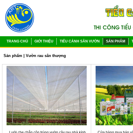
TRANG CHỦ
GIỚI THIỆU
TIỂU CẢNH SÂN VƯỜN
SẢN PHẨM
Sản phẩm
|
Vườn rau sân thượng
Lưới che chắn côn trùng vườn cây rau nhà kính
Cửa hàng mua bán vậ