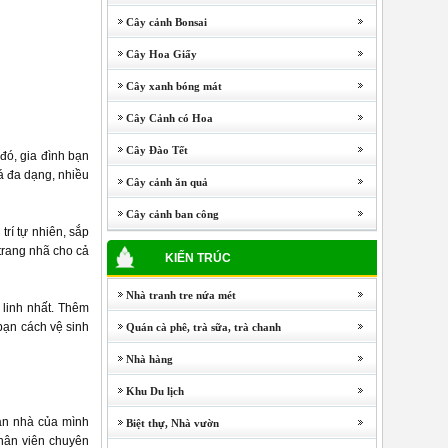
Cây cảnh Bonsai
Cây Hoa Giấy
Cây xanh bóng mát
Cây Cảnh có Hoa
Cây Đào Tết
đó, gia đình bạn
á đa dạng, nhiều
Cây cảnh ăn quả
Cây cảnh ban công
trí tự nhiên, sắp
 trang nhã cho cả
KIẾN TRÚC
Nhà tranh tre nứa mét
 linh nhất. Thêm
bạn cách vệ sinh
Quán cà phê, trà sữa, trà chanh
Nhà hàng
Khu Du lịch
ian nhà của mình
Biệt thự, Nhà vườn
nhân viên chuyên