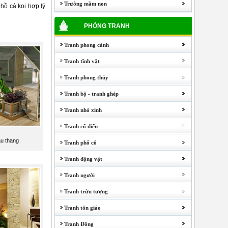
Trường mầm non
hồ cá koi hợp lý
PHÒNG TRANH
Tranh phong cảnh
Tranh tĩnh vật
Tranh phong thủy
Tranh bộ - tranh ghép
Tranh nhỏ xinh
Tranh cổ điển
u thang
Tranh phố cổ
Tranh động vật
Tranh người
Tranh trừu tượng
Tranh tôn giáo
Tranh Đồng