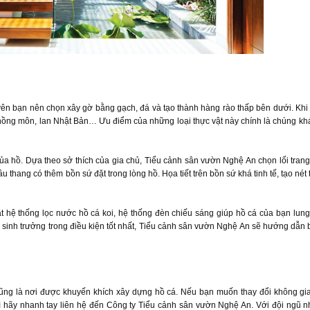
yên bạn nên chọn xây gờ bằng gạch, đá và tạo thành hàng rào thấp bên dưới. Khi 
 hồng môn, lan Nhật Bản… Ưu điểm của những loại thực vật này chính là chúng kh
của hồ. Dựa theo sở thích của gia chủ, Tiểu cảnh sân vườn Nghệ An chọn lối trang 
u thang có thêm bồn sứ đặt trong lòng hồ. Họa tiết trên bồn sứ khá tinh tế, tạo nét
 hệ thống lọc nước hồ cá koi, hệ thống đèn chiếu sáng giúp hồ cá của bạn lung
sinh trưởng trong điều kiện tốt nhất, Tiểu cảnh sân vườn Nghệ An sẽ hướng dẫn 
ng cũng là nơi được khuyến khích xây dựng hồ cá. Nếu bạn muốn thay đổi không g
 thì hãy nhanh tay liên hệ đến Công ty Tiểu cảnh sân vườn Nghệ An. Với đội ngũ 