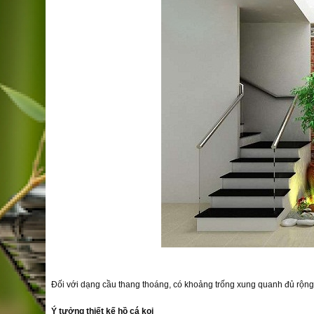
Đối với dạng cầu thang thoáng, có khoảng trống xung quanh đủ rộng 
Ý tưởng thiết kế hồ cá koi