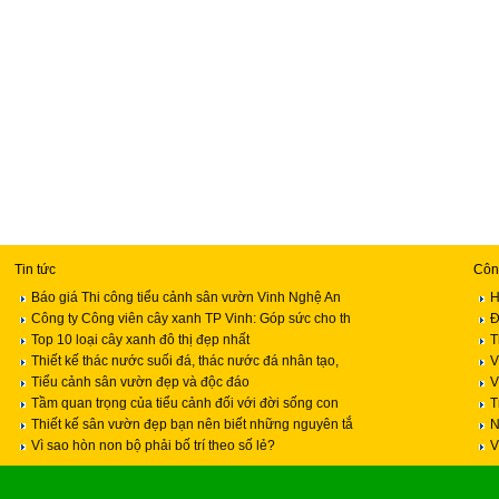
Tin tức
Công
Báo giá Thi công tiểu cảnh sân vườn Vinh Nghệ An
H
Công ty Công viên cây xanh TP Vinh: Góp sức cho th
Đ
Top 10 loại cây xanh đô thị đẹp nhất
T
Thiết kế thác nước suối đá, thác nước đá nhân tạo,
V
Tiểu cảnh sân vườn đẹp và độc đáo
V
Tầm quan trọng của tiểu cảnh đối với đời sống con
T
Thiết kế sân vườn đẹp bạn nên biết những nguyên tắ
N
Vì sao hòn non bộ phải bố trí theo số lẻ?
V