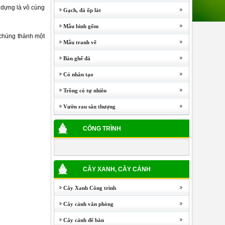
 dựng là vô cùng
Gạch, đá ốp lát
Mẫu bình gốm
 chúng thành một
Mẫu tranh vẽ
Bàn ghế đá
Cỏ nhân tạo
Trồng cỏ tự nhiên
Vườn rau sân thượng
CÔNG TRÌNH
CÂY XANH, CÂY CẢNH
Cây Xanh Công trình
Cây cảnh văn phòng
Cây cảnh để bàn