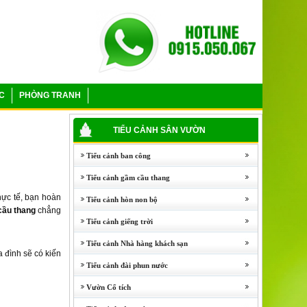
C
PHÒNG TRANH
TIỂU CẢNH SÂN VƯỜN
Tiểu cảnh ban công
Tiểu cảnh gầm cầu thang
Thực tế, bạn hoàn
Tiểu cảnh hòn non bộ
cầu thang
chẳng
Tiểu cảnh giếng trời
Tiểu cảnh Nhà hàng khách sạn
a đình sẽ có kiến
Tiểu cảnh đài phun nước
Vườn Cổ tích