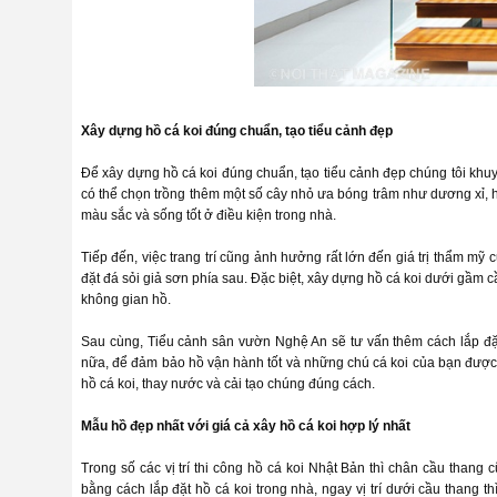
Xây dựng hồ cá koi đúng chuẩn, tạo tiểu cảnh đẹp
Để xây dựng hồ cá koi đúng chuẩn, tạo tiểu cảnh đẹp chúng tôi khu
có thể chọn trồng thêm một số cây nhỏ ưa bóng trâm như dương xỉ,
màu sắc và sống tốt ở điều kiện trong nhà.
Tiếp đến, việc trang trí cũng ảnh hưởng rất lớn đến giá trị thẩm mỹ 
đặt đá sỏi giả sơn phía sau. Đặc biệt, xây dựng hồ cá koi dưới gầm cầ
không gian hồ.
Sau cùng, Tiểu cảnh sân vườn Nghệ An sẽ tư vấn thêm cách lắp đặt
nữa, để đảm bảo hồ vận hành tốt và những chú cá koi của bạn được 
hồ cá koi, thay nước và cải tạo chúng đúng cách.
Mẫu hồ đẹp nhất với giá cả xây hồ cá koi hợp lý nhất
Trong số các vị trí thi công hồ cá koi Nhật Bản thì chân cầu tha
bằng cách lắp đặt hồ cá koi trong nhà, ngay vị trí dưới cầu thang