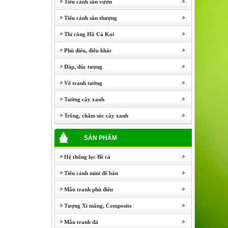
Tiểu cảnh sân vườn
Tiểu cảnh sân thượng
Thi công Hồ Cá Koi
Phù điêu, điêu khắc
Đắp, đúc tượng
Vẽ tranh tường
Tường cây xanh
Trồng, chăm sóc cây xanh
SẢN PHẨM
Hệ thống lọc Bể cá
Tiểu cảnh mini để bàn
Mẫu tranh phù điêu
Tượng Xi măng, Composite
Mẫu tranh đá