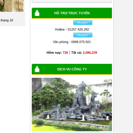
HỖ TRỢ TRỰC TUYẾN
 thang 16
Hotline - 01257.426.282
Văn phòng - 0988.075.501
|
Hôm nay:
726
Tất cả:
2,086,239
DỊCH VỤ CÔNG TY