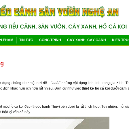
N PHẨM
TIN TỨC
CÔNG TRÌNH
CÂY XANH, CÂY CẢNH
KIẾN TRÚ
ng
ận dụng chúng như một nơi để… “
nhét
” những vật dụng linh tinh trong gia đình. 
c đích khác hữu ích hơn rất nhiều. Đơn cử như việc
thiết kế hồ cá koi dưới gầm 
 một hồ cá koi đẹp (thuộc hành Thủy) bên dưới là rất thích hợp. Tuy nhiên, mỗi gi
 thật kỹ vấn đề này.