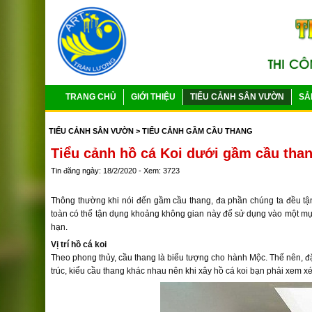
TRANG CHỦ
GIỚI THIỆU
TIỂU CẢNH SÂN VƯỜN
SẢ
TIỂU CẢNH SÂN VƯỜN
> TIỂU CẢNH GẦM CẦU THANG
Tiểu cảnh hồ cá Koi dưới gầm cầu tha
Tin đăng ngày: 18/2/2020 - Xem: 3723
Thông thường khi nói đến gầm cầu thang, đa phần chúng ta đều t
toàn có thể tận dụng khoảng không gian này để sử dụng vào một mụ
hạn.
Vị trí hồ cá koi
Theo phong thủy, cầu thang là biểu tượng cho hành Mộc. Thế nên, đặt
trúc, kiểu cầu thang khác nhau nên khi xây hồ cá koi bạn phải xem xét